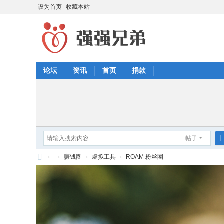
设为首页
收藏本站
论坛
资讯
首页
捐款
帖子
›
›
赚钱圈
›
虚拟工具
›
ROAM 粉丝圈
强
强
兄
弟