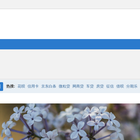
热搜:
花呗
信用卡
京东白条
微粒贷
网商贷
车贷
房贷
征信
借呗
分期乐
搜
索