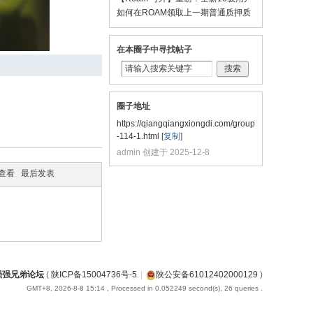
等级系统即将上线，赛季制+海量奖
如何在ROAM领取上一期普通质押质
励，等你来冲！
押的代币？
在本圈子中寻找帖子
搜索
圈子地址
https://qiangqiangxiongdi.com/group
-114-1.html
[
复制
]
admin 创建于 2025-12-8
/查看
最后发表
强强兄弟论坛
(
陕ICP备15004736号-5
|
陕公安备61012402000129
)
GMT+8, 2026-8-8 15:14
, Processed in 0.052249 second(s), 26 queries .