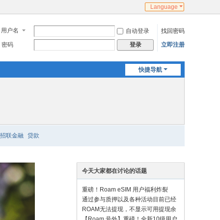
Language
用户名
自动登录
找回密码
密码
立即注册
登录
快捷导航
招联金融
贷款
今天大家都在讨论的话题
重磅！Roam eSIM 用户福利炸裂
了！
通过参与质押以及各种活动目前已经
有90G流量了
ROAM无法提现，不显示可用提现余
额！
【Roam 号外】重磅！全新10级用户