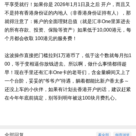
平享受就行！
如果你是 2026年1月1日及之后 开户，而且又
不是持有香港身份证的内地人（非香港身份证持有人），那
就得注意了：账户的全面理财总值（就是汇丰One里算进去
的所有存款、投资、保险等资产）如果低于10,000港元，每
个月都会收取 100港元的服务费！
这波操作直接把门槛拉到1万港币了，低于这个数就每月扣1
00，等于变相逼你放钱进去。
所以啊，做什么事情都得趁
早！现在手里还有汇丰One卡的老哥们，含金量瞬间又上了
一个台阶，妥妥的“爷爷户”待遇，躺着都能比新户香太多～
还没上车的小伙伴，如果有计划去香港开户的话，建议赶紧
在今年年底前搞定，别等到明年被这100块月费扎心。
全部回复
看全部
倒序浏览